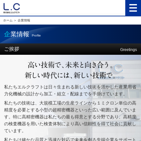
ホーム
＞
企業情報
企業情報
Profile
ご挨拶
Greetings
私たちエルクラフトは日々生まれる新しい技術を活かした産業用省
力化機械の設計から加工・組立・配線までを手掛けています。
私たちの技術は、大規模工場の生産ラインから１ミクロン単位の高
精度を必要とする小型の超精密機器といった広い範囲に及んでいま
す。特に高精密機器は私たちの最も得意とする分野であり、高精度
の検査機器を用いた検査体制により高い信頼性を得て社会に貢献し
ています。
私たちは確かな品質と迅速な対応で未来を創る先端企業をサポート