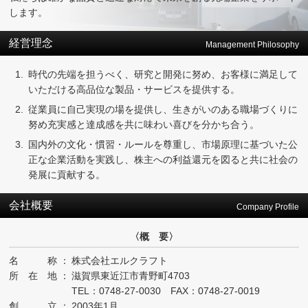
します。
経営理念
Management Philosophy
時代の先端を担うべく、研究と開発に努め、お客様に満足して
いただける高品位な製品・サービスを提供する。
従業員に自己実現の場を提供し、生きがいのある職場づくりに
努め充実感と達成感を共に味わい喜びを分かち合う。
国内外の文化・慣習・ルールを尊重し、市場原理に基づいた公
正な企業活動を実践し、株主への利益還元を図ると共に社会の
発展に貢献する。
会社概要
Company Profile
〈概 要〉
名 称
：
株式会社エルクラフト
所 在 地
：
滋賀県東近江市青野町4703
TEL：
0748-27-0030
FAX：0748-27-0019
創 立
：
2003年1月