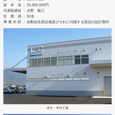
資 本 金
：
25,000,000円
代表取締役
：
水野 敬三
従 業 員
：
50名
事 業 内 容
：
自動化生産設備及びそれに付随する部品の設計製作
本社・本社工場